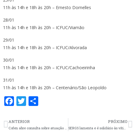
11h às 14h e 18h às 20h – Ernesto Dornelles
28/01
11h às 14h e 18h às 20h – ICFUC/Viamão
29/01
11h às 14h e 18h às 20h – ICFUC/Alvorada
30/01
11h às 14h e 18h às 20h – ICFUC/Cachoeirinha
31/01
11h às 14h e 18h às 20h – Centenário/São Leopoldo
F
T
S
ac
w
h
e
itt
ar
ANTERIOR
PRÓXIMO
b
er
e
Cofen abre consulta sobre atuação da Enfermagem em ILPIs até dia 21
SERGS lamenta e é solidário às vítimas de violência nos locais de trabalho