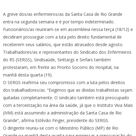
A greve dos/as enfermeiros/as da Santa Casa de Rio Grande
entra na segunda semana e é por tempo indeterminado.
Funcionários/as reuniram-se em assembleia nessa terça (18/12) e
decidiram prosseguir com a luta pelo direito fundamental de
receberem seus salários, que estão atrasados desde agosto.
Trabalhadores/as e representantes do Sin
dicato dos Enfermeiros
do RS (SERGS), Sindisaúde, Sinttargs e Sinfars também
protestaram, em frente ao Pronto Socorro do Hospital, na
manhã desta quarta (19).
O SERGS reafirma seu compromisso com a luta pelos direitos
dos trabalhadores/as. “Exigimos que as dívidas trabalhistas sejam
quitadas completamente. O sindicato também está preocupado
com a terceirização na área da saúde, já que o Instituto Viva Mais
(IVM) está assumindo a administração da Santa Casa de Rio
Grande”, afirma Estêvão Finger, presidente do SERGS.
O dirigente reuniu-se com o Ministério Público (MP) de Rio
Grande na manhã desta quarta para expressar a preocupação do