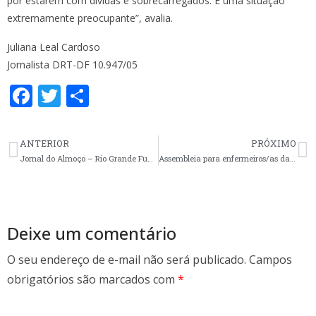
por estarem com dívidas e sobrecarregados. É uma situação
extremamente preocupante”, avalia.
Juliana Leal Cardoso
Jornalista DRT-DF 10.947/05
F
T
S
ac
w
h
e
itt
ar
ANTERIOR
PRÓXIMO
b
er
e
Jornal do Almoço – Rio Grande Funcionários da Santa Casa de Rio Grande iniciam nova greve
Assembleia para enfermeiros/as da região do Vale do Taquari é dia 27
o
o
k
Deixe um comentário
O seu endereço de e-mail não será publicado.
Campos
obrigatórios são marcados com
*