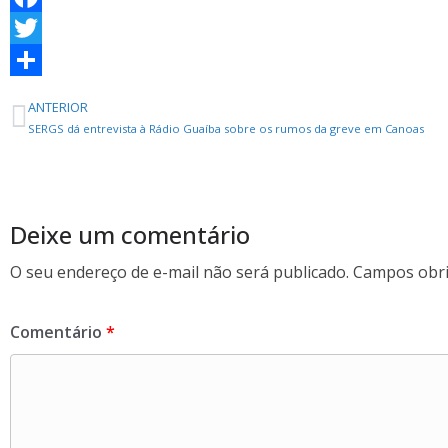
F
a
T
c
w
S
ANTERIOR
e
i
h
SERGS dá entrevista à Rádio Guaíba sobre os rumos da greve em Canoas
b
t
a
o
t
r
o
e
e
Deixe um comentário
k
r
O seu endereço de e-mail não será publicado.
Campos obri
Comentário
*