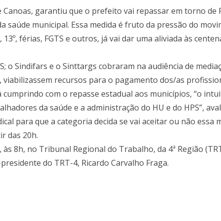
de Canoas, garantiu que o prefeito vai repassar em torno d
da saúde municipal. Essa medida é fruto da pressão do movi
 13º, férias, FGTS e outros, já vai dar uma aliviada às cente
S; o Sindifars e o Sinttargs cobraram na audiência de media
, viabilizassem recursos para o pagamento dos/as profission
 cumprindo com o repasse estadual aos municípios, “o intui
lhadores da saúde e a administração do HU e do HPS”, aval
ical para que a categoria decida se vai aceitar ou não essa
ir das 20h.
 às 8h, no Tribunal Regional do Trabalho, da 4ª Região (TRT
presidente do TRT-4, Ricardo Carvalho Fraga.