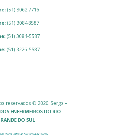
ne:
(51) 3062.7716
ne:
(51) 3084.8587
ne:
(51) 3084-5587
ne:
(51) 3226-5587
os reservados © 2020. Sergs –
DOS ENFERMEIROS DO RIO
GRANDE DO SUL
 por Direta Sistemas /
Designed by Freepik