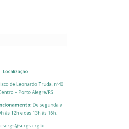
Localização
isco de Leonardo Truda, nº40
 Centro – Porto Alegre/RS
uncionamento:
De segunda a
9h às 12h e das 13h às 16h.
l:
sergs@sergs.org.br