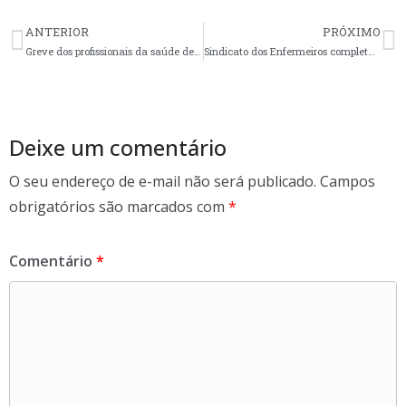
e
itt
ar
ANTERIOR
PRÓXIMO
b
er
e
Greve dos profissionais da saúde de Canoas começa dia 05
Sindicato dos Enfermeiros completa 46 anos hoje
o
o
k
Deixe um comentário
O seu endereço de e-mail não será publicado.
Campos
obrigatórios são marcados com
*
Comentário
*