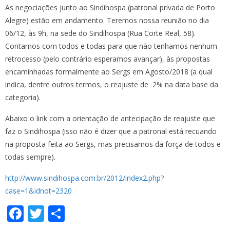
As negociações junto ao Sindihospa (patronal privada de Porto
Alegre) estão em andamento. Teremos nossa reunião no dia
06/12, às 9h, na sede do Sindihospa (Rua Corte Real, 58).
Contamos com todos e todas para que não tenhamos nenhum
retrocesso (pelo contrário esperamos avançar), às propostas
encaminhadas formalmente ao Sergs em Agosto/2018 (a qual
indica, dentre outros termos, o reajuste de 2% na data base da
categoria).
Abaixo o link com a orientação de antecipação de reajuste que
faz o Sindihospa (isso não é dizer que a patronal está recuando
na proposta feita ao Sergs, mas precisamos da força de todos e
todas sempre).
http://www.sindihospa.com.br/2012/index2.php?
case=1&idnot=2320
F
T
S
ac
w
h