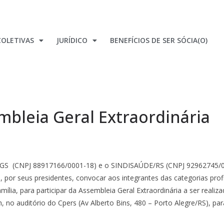
OLETIVAS
JURÍDICO
BENEFÍCIOS DE SER SÓCIA(O)
mbleia Geral Extraordinária
ERGS (CNPJ 88917166/0001-18) e o SINDISAÚDE/RS (CNPJ 92962745/0
s, por seus presidentes, convocar aos integrantes das categorias pro
ília, para participar da Assembleia Geral Extraordinária a ser realiz
o auditório do Cpers (Av Alberto Bins, 480 – Porto Alegre/RS), par