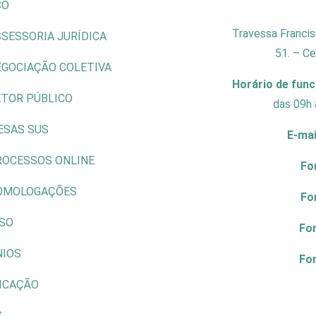
CO
Travessa Francis
SESSORIA JURÍDICA
51. – C
EGOCIAÇÃO COLETIVA
Horário de fun
ETOR PÚBLICO
das 09h 
ESAS SUS
E-mai
ROCESSOS ONLINE
Fo
OMOLOGAÇÕES
Fo
ISO
Fo
NIOS
Fo
ICAÇÃO
S