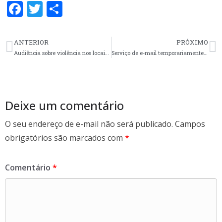
F
T
S
ac
w
h
e
itt
ar
ANTERIOR
PRÓXIMO
b
er
e
Audiência sobre violência nos locais de trabalho da enfermagem
Serviço de e-mail temporariamente indisponível
o
o
k
Deixe um comentário
O seu endereço de e-mail não será publicado.
Campos
obrigatórios são marcados com
*
Comentário
*