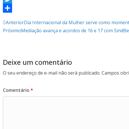
a
T
c
w
S
Anterior
Dia Internacional da Mulher serve como moment
e
i
h
Próximo
Mediação avança e acordos de 16 e 17 com SindB
b
t
a
o
t
r
o
e
e
Deixe um comentário
k
r
O seu endereço de e-mail não será publicado.
Campos obri
Comentário
*