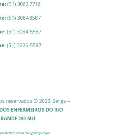
ne:
(51) 3062.7716
ne:
(51) 3084.8587
ne:
(51) 3084-5587
ne:
(51) 3226-5587
os reservados © 2020. Sergs –
DOS ENFERMEIROS DO RIO
GRANDE DO SUL
 por Direta Sistemas /
Designed by Freepik