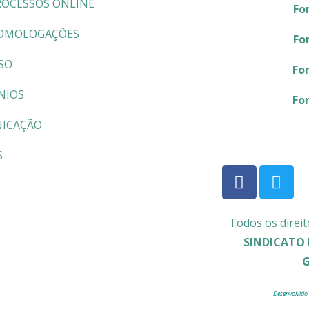
ROCESSOS ONLINE
Fo
OMOLOGAÇÕES
Fo
SO
Fo
NIOS
Fo
ICAÇÃO
S
Todos os direit
SINDICATO 
Desenvolvido