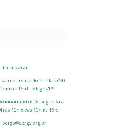
Localização
isco de Leonardo Truda, nº40
 Centro – Porto Alegre/RS
uncionamento:
De segunda a
9h às 12h e das 13h às 16h.
l:
sergs@sergs.org.br