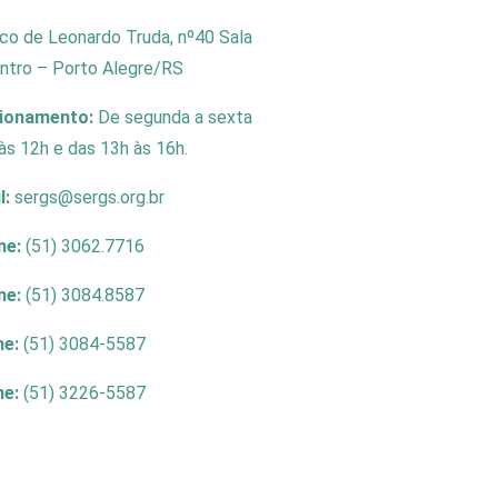
co de Leonardo Truda, nº40 Sala
entro – Porto Alegre/RS
cionamento:
De segunda a sexta
às 12h e das 13h às 16h.
l:
sergs@sergs.org.br
ne:
(51) 3062.7716
ne:
(51) 3084.8587
ne:
(51) 3084-5587
ne:
(51) 3226-5587