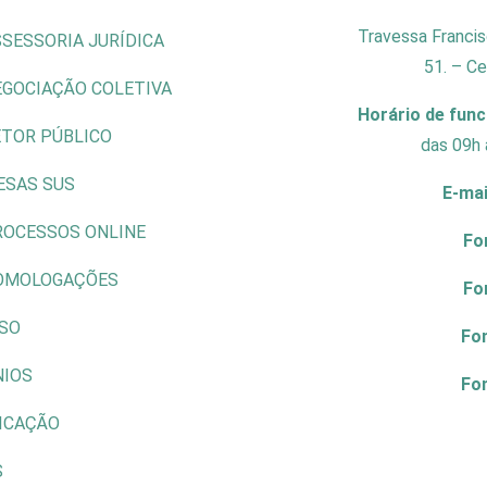
Travessa Francis
SESSORIA JURÍDICA
51. – C
EGOCIAÇÃO COLETIVA
Horário de fun
ETOR PÚBLICO
das 09h 
ESAS SUS
E-mai
ROCESSOS ONLINE
Fo
OMOLOGAÇÕES
Fo
ISO
Fo
NIOS
Fo
ICAÇÃO
S