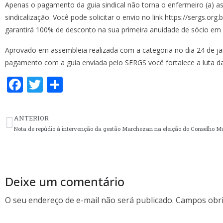
Apenas o pagamento da guia sindical não torna o enfermeiro (a) a
sindicalização. Você pode solicitar o envio no link https://sergs.org
garantirá 100% de desconto na sua primeira anuidade de sócio em 
Aprovado em assembleia realizada com a categoria no dia 24 de jan
pagamento com a guia enviada pelo SERGS você fortalece a luta da
F
T
S
ac
w
h
e
itt
ar
ANTERIOR
b
er
e
Nota de repúdio à intervenção da gestão Marchezan na eleição do Conselho M
o
o
k
Deixe um comentário
O seu endereço de e-mail não será publicado.
Campos obri