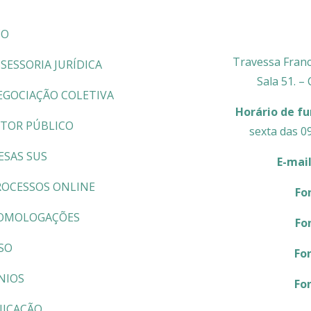
CO
Travessa Franc
SESSORIA JURÍDICA
Sala 51. –
EGOCIAÇÃO COLETIVA
Horário de f
ETOR PÚBLICO
sexta das 0
ESAS SUS
E-mai
ROCESSOS ONLINE
Fo
OMOLOGAÇÕES
Fo
SO
Fo
NIOS
Fo
ICAÇÃO