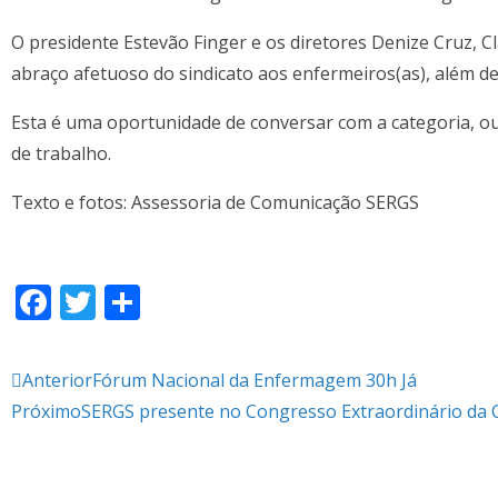
O presidente Estevão Finger e os diretores Denize Cruz, C
abraço afetuoso do sindicato aos enfermeiros(as), além de
Esta é uma oportunidade de conversar com a categoria, ou
de trabalho.
Texto e fotos: Assessoria de Comunicação SERGS
F
T
S
ac
w
h
e
itt
ar
Anterior
Fórum Nacional da Enfermagem 30h Já
b
er
e
Próximo
SERGS presente no Congresso Extraordinário da
o
o