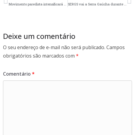
b
er
e
Movimento paredista intensificará a luta pelo Vale no HCPA
SERGS vai a Serra Gaúcha durante Semana da Enfermagem
o
o
k
Deixe um comentário
O seu endereço de e-mail não será publicado.
Campos
obrigatórios são marcados com
*
Comentário
*