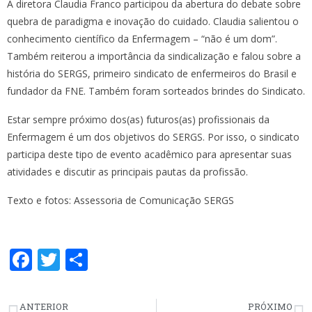
A diretora Claudia Franco participou da abertura do debate sobre
quebra de paradigma e inovação do cuidado. Claudia salientou o
conhecimento científico da Enfermagem – “não é um dom”.
Também reiterou a importância da sindicalização e falou sobre a
história do SERGS, primeiro sindicato de enfermeiros do Brasil e
fundador da FNE. Também foram sorteados brindes do Sindicato.
Estar sempre próximo dos(as) futuros(as) profissionais da
Enfermagem é um dos objetivos do SERGS. Por isso, o sindicato
participa deste tipo de evento acadêmico para apresentar suas
atividades e discutir as principais pautas da profissão.
Texto e fotos: Assessoria de Comunicação SERGS
F
T
S
ac
w
h
e
itt
ar
ANTERIOR
PRÓXIMO