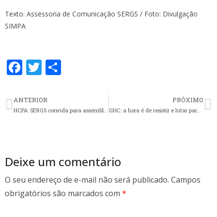
Texto: Assessoria de Comunicação SERGS / Foto: Divulgação
SIMPA
F
T
S
ac
w
h
e
itt
ar
ANTERIOR
PRÓXIMO
b
er
e
HCPA: SERGS convida para assembleia dia 11, a luta pelo Vale Alimentação é de todos(as)!
GHC: a hora é de resistir e lutar para garantir direitos
o
o
k
Deixe um comentário
O seu endereço de e-mail não será publicado.
Campos
obrigatórios são marcados com
*