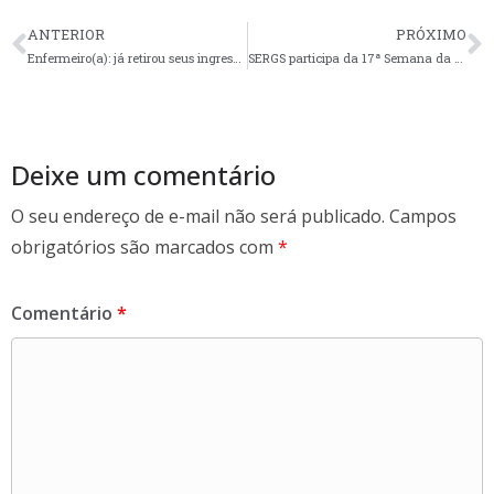
e
itt
ar
ANTERIOR
PRÓXIMO
b
er
e
Enfermeiro(a): já retirou seus ingressos para o baile?
SERGS participa da 17ª Semana da Enfermagem na Unisinos
o
o
k
Deixe um comentário
O seu endereço de e-mail não será publicado.
Campos
obrigatórios são marcados com
*
Comentário
*