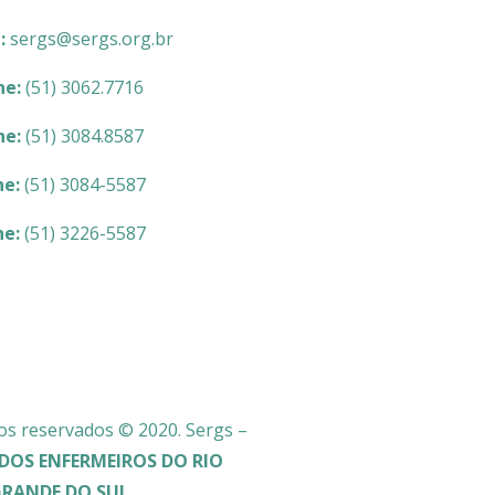
l:
sergs@sergs.org.br
ne:
(51) 3062.7716
ne:
(51) 3084.8587
ne:
(51) 3084-5587
ne:
(51) 3226-5587
os reservados © 2020. Sergs –
DOS ENFERMEIROS DO RIO
GRANDE DO SUL