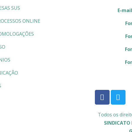
ESAS SUS
E-mai
ROCESSOS ONLINE
Fo
OMOLOGAÇÕES
Fo
SO
Fo
NIOS
Fo
ICAÇÃO
S
Todos os direit
SINDICATO 