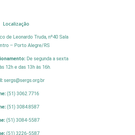
Localização
co de Leonardo Truda, nº40 Sala
entro – Porto Alegre/RS
cionamento:
De segunda a sexta
às 12h e das 13h às 16h.
l:
sergs@sergs.org.br
ne:
(51) 3062.7716
ne:
(51) 3084.8587
ne:
(51) 3084-5587
ne:
(51) 3226-5587