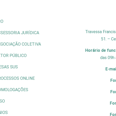
CO
Travessa Francis
SESSORIA JURÍDICA
51. – C
EGOCIAÇÃO COLETIVA
Horário de fun
ETOR PÚBLICO
das 09h 
ESAS SUS
E-mai
ROCESSOS ONLINE
Fo
OMOLOGAÇÕES
Fo
ISO
Fo
NIOS
Fo