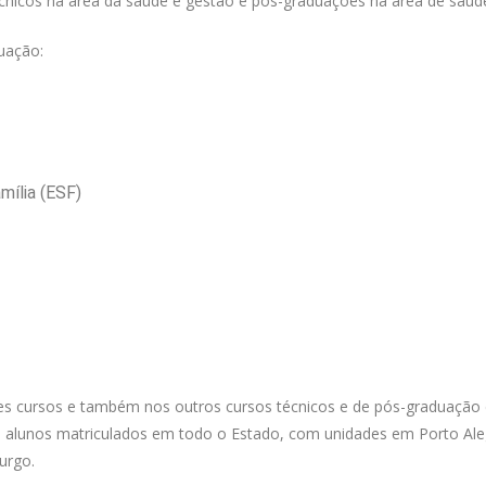
cnicos na área da saúde e gestão e pós-graduações na área de saúd
uação:
mília (ESF)
s cursos e também nos outros cursos técnicos e de pós-graduação 
l alunos matriculados em todo o Estado, com unidades em Porto Ale
urgo.