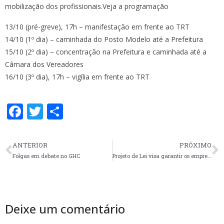
mobilização dos profissionais.Veja a programação
13/10 (pré-greve), 17h – manifestação em frente ao TRT
14/10 (1º dia) – caminhada do Posto Modelo até a Prefeitura
15/10 (2º dia) – concentração na Prefeitura e caminhada até a
Câmara dos Vereadores
16/10 (3º dia), 17h – vigília em frente ao TRT
F
T
S
ac
w
h
e
itt
ar
ANTERIOR
PRÓXIMO
b
er
e
Folgas em debate no GHC
Projeto de Lei visa garantir os empregos no IMESF
o
o
k
Deixe um comentário