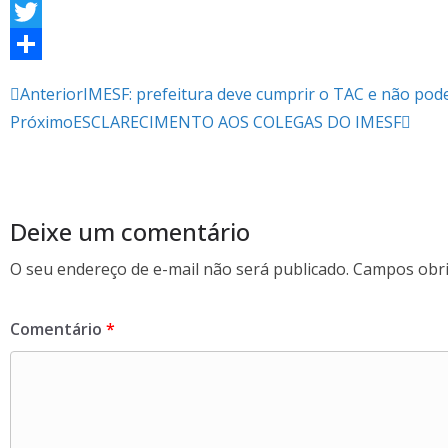
F
a
T
c
w
S
Anterior
IMESF: prefeitura deve cumprir o TAC e não pod
e
i
h
Próximo
ESCLARECIMENTO AOS COLEGAS DO IMESF
b
t
a
o
t
r
o
e
e
Deixe um comentário
k
r
O seu endereço de e-mail não será publicado.
Campos obri
Comentário
*