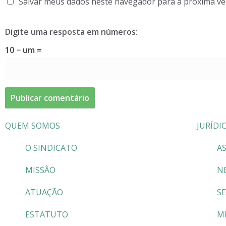
Salvar meus dados neste navegador para a próxima ve
Digite uma resposta em números:
10 − um =
QUEM SOMOS
JURÍDI
O SINDICATO
AS
MISSÃO
N
ATUAÇÃO
S
ESTATUTO
M