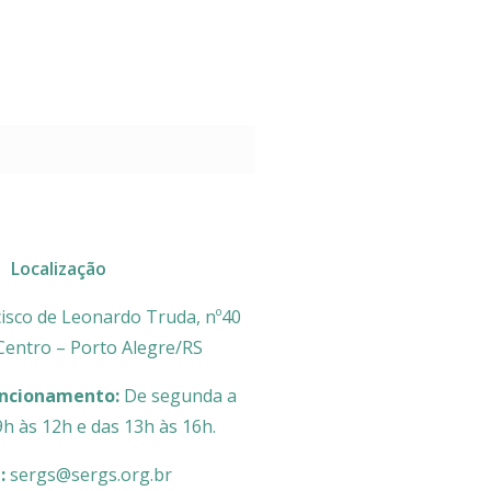
Localização
isco de Leonardo Truda, nº40
 Centro – Porto Alegre/RS
uncionamento:
De segunda a
9h às 12h e das 13h às 16h.
l:
sergs@sergs.org.br