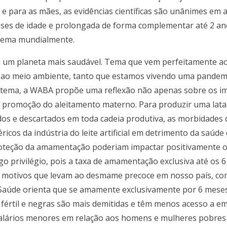
e para as mães, as evidências científicas são unânimes em 
ses de idade e prolongada de forma complementar até 2 ano
 tema mundialmente.
 um planeta mais saudável. Tema que vem perfeitamente 
 ao meio ambiente, tanto que estamos vivendo uma pandemi
e tema, a WABA propõe uma reflexão não apenas sobre os 
romoção do aleitamento materno. Para produzir uma lata de l
dos e descartados em toda cadeia produtiva, as morbidades 
éricos da indústria do leite artificial em detrimento da saúd
teção da amamentação poderiam impactar positivamente o 
go privilégio, pois a taxa de amamentação exclusiva até os 6
dos motivos que levam ao desmame precoce em nosso país, co
 Saúde orienta que se amamente exclusivamente por 6 meses;
e fértil e negras são mais demitidas e têm menos acesso a
alários menores em relação aos homens e mulheres pobres