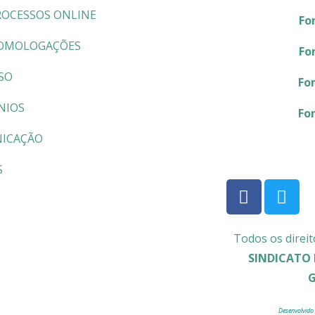
ROCESSOS ONLINE
Fo
OMOLOGAÇÕES
Fo
SO
Fo
NIOS
Fo
ICAÇÃO
S
Todos os direit
SINDICATO 
Desenvolvido