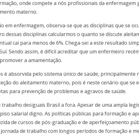
ormação, onde compete a nós profissionais da enfermagem 
tamento materno.
ção em enfermagem, observa-se que as disciplinas que se o
o dessas disciplinas calcularmos o quanto se discute aleita
entual cai para menos de 6%. Chega-sei a este resultado si
 Sul. Sendo assim, é difícil acreditar que um enfermeiro rec
 e promover a amamentação.
 é absorvida pelo sistema único de saúde, principalmente n
oteção do aleitamento materno, pois é neste cenário que se 
retas para prevenção de problemas e agravos de saúde.
 trabalho desiguais Brasil a fora. Apesar de uma ampla legi
piso salarial digno. As políticas públicas para formação e 
uzida de cursos de pós-graduação e de aperfeiçoamento públi
ga jornada de trabalho com longos períodos de formação e 