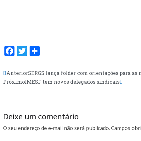
F
T
S
ac
w
h
e
itt
ar
Anterior
SERGS lança folder com orientações para as 
b
er
e
Próximo
IMESF tem novos delegados sindicais
o
o
k
Deixe um comentário
O seu endereço de e-mail não será publicado.
Campos obri