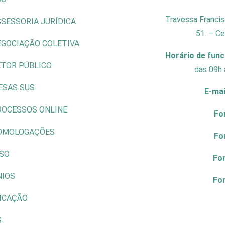
Travessa Francis
SESSORIA JURÍDICA
51. – C
EGOCIAÇÃO COLETIVA
Horário de fun
ETOR PÚBLICO
das 09h 
ESAS SUS
E-mai
ROCESSOS ONLINE
Fo
OMOLOGAÇÕES
Fo
ISO
Fo
NIOS
Fo
ICAÇÃO
S