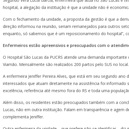
Segundo Vera Lúcia Garcia, enfermeira que atua no São Lucas e te
hospital, a alegação da instituição é que a unidade não é economi
Com o fechamento da unidade, a proposta da gestão é que a demand
direção informou na reunião, seriam remanejados para outros seto
enquanto, só sabemos que é um reposicionamento do hospital”, c
Enfermeiros estão apreensivos e preocupados com o atendim
O Hospital São Lucas da PUCRS atende uma demanda importante de n
Viamão. Mensalmente são realizados 200 partos pelo SUS no local.
A enfermeira Jeniffer Pereira Alves, que está em seu segundo ano d
interessados que atuam diretamente na assistência foi informado
excelência, referência até mesmo fora do RS e toda uma população 
Além disso, os residentes estão preocupados também com a conclu
Lucas, não em outra instituição. Falam em transparência e agem 
complementa Jeniffer.
Outra enfermeira da unidade – que prefere não se identificar – diz q