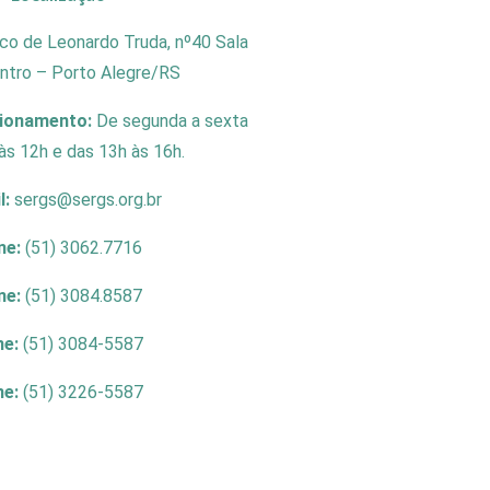
co de Leonardo Truda, nº40 Sala
entro – Porto Alegre/RS
cionamento:
De segunda a sexta
às 12h e das 13h às 16h.
l:
sergs@sergs.org.br
ne:
(51) 3062.7716
ne:
(51) 3084.8587
ne:
(51) 3084-5587
ne:
(51) 3226-5587