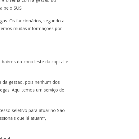
obre o tema com a gestão do
a pelo SUS.
gas. Os funcionários, segundo a
o temos muitas informações por
airros da zona leste da capital e
rte da gestão, pois nenhum dos
legas. Aqui temos um serviço de
esso seletivo para atuar no São
sionais que lá atuam”,
teral.