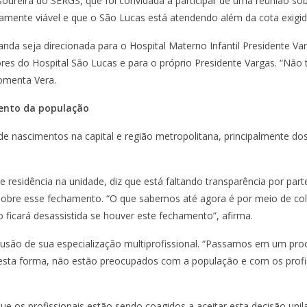
soureira do SERGS, que foi convidada a participar de uma reunião s
camente viável e que o São Lucas está atendendo além da cota exigid
a seja direcionada para o Hospital Materno Infantil Presidente Var
res do Hospital São Lucas e para o próprio Presidente Vargas. “Nã
omenta Vera.
ento da população
ascimentos na capital e região metropolitana, principalmente dos b
e residência na unidade, diz que está faltando transparência por pa
 sobre esse fechamento. “O que sabemos até agora é por meio de co
ficará desassistida se houver este fechamento”, afirma.
são de sua especialização multiprofissional. “Passamos em um proc
desta forma, não estão preocupados com a população e com os profis
ue os profissionais estão sendo coagidos a aceitar esta decisão unila