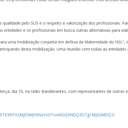
ualidade pelo SUS e o respeito e valorização dos profissionais. Par
 entidades e os profissionais em busca outras alternativas para viabil
para uma mobilização conjunta em defesa da Maternidade do HSL”, di
rticipando desta mobilização. Uma reunião com todas as entidades e
 terça, dia 10, na rádio Bandeirantes, com representantes de outras 
/UzpfSTE3NTEzMjE3MjY0NzYzOToxNDQ5NDQ3OTg1Mj
E2MDQ1/