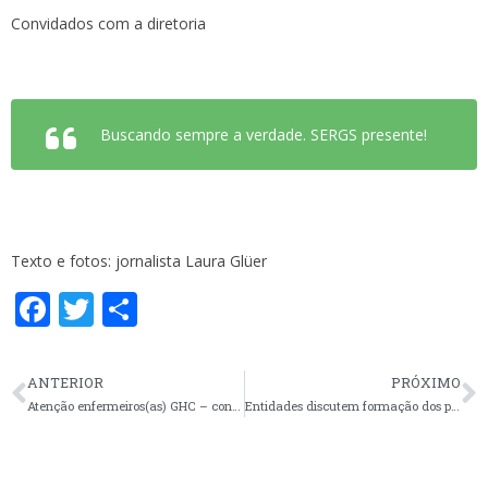
Convidados com a diretoria
Buscando sempre a verdade. SERGS presente!
Texto e fotos: jornalista Laura Glüer
F
T
S
ac
w
h
e
itt
ar
ANTERIOR
PRÓXIMO
b
er
e
Atenção enfermeiros(as) GHC – confira as datas das reuniões abertas e assembleia
Entidades discutem formação dos profissionais em Cristal
o
o