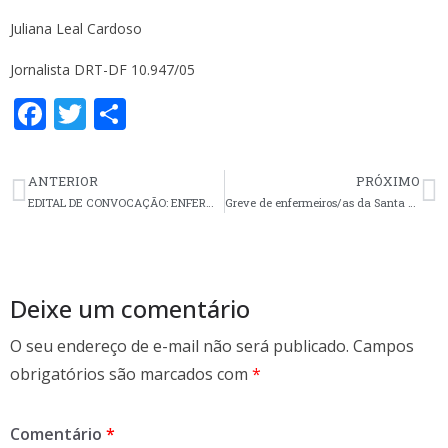
Juliana Leal Cardoso
Jornalista DRT-DF 10.947/05
F
T
S
ac
w
h
e
itt
ar
ANTERIOR
PRÓXIMO
b
er
e
EDITAL DE CONVOCAÇÃO: ENFERMEIRO(A)S DA HEMODIÁLISE DO HCPA
Greve de enfermeiros/as da Santa Casa de Rio Grande é noticiada na TV
o
o
k
Deixe um comentário
O seu endereço de e-mail não será publicado.
Campos
obrigatórios são marcados com
*
Comentário
*