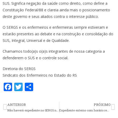
SUS. Significa negação da saúde como direito, como define a
Constituição Federal/88 e clareia ainda mais o posicionamento
deste governo e seus aliados contra o interesse público.
O SERGS e os enfermeiros e enfermeiras sempre estiveram e
estarão presentes ao debate e na construção e consolidação do
SUS, Integral, Universal e de Qualidade.
Chamamos todo(a)s o(a)s integrantes de nossa categoria a
defenderem o SUS e o controle social.
Diretoria do SERGS
Sindicato dos Enfermeiros no Estado do RS
F
T
S
ac
w
h
e
itt
ar
ANTERIOR
PRÓXIMO
b
er
e
Não haverá expediente no SERGS nesta sexta-feira (01/06)
Expediente externo com horário reduzido nesta sexta-feira (22/06)