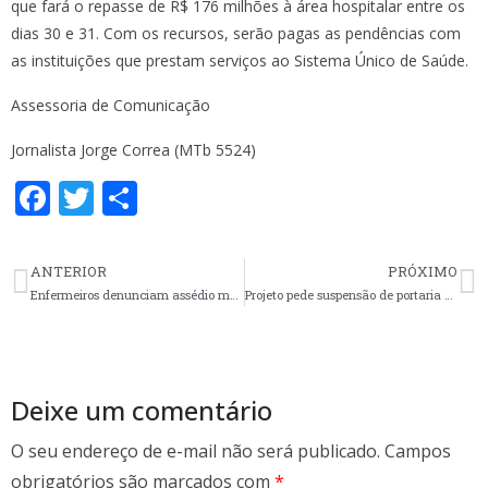
que fará o repasse de R$ 176 milhões à área hospitalar entre os
dias 30 e 31. Com os recursos, serão pagas as pendências com
as instituições que prestam serviços ao Sistema Único de Saúde.
Assessoria de Comunicação
Jornalista Jorge Correa (MTb 5524)
F
T
S
ac
w
h
e
itt
ar
ANTERIOR
PRÓXIMO
b
er
e
Enfermeiros denunciam assédio moral e mantêm greve em Sapucaia do Sul
Projeto pede suspensão de portaria que regulamenta cursos a distância
o
o
k
Deixe um comentário
O seu endereço de e-mail não será publicado.
Campos
obrigatórios são marcados com
*