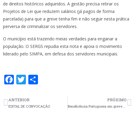
de direitos históricos adquiridos. A gestão precisa retirar os
Projetos de Lei que reduzem salários (já pagos de forma
parcelada) para que a greve tenha fim e não seguir nesta prática
perversa de criminalizar os servidores.
O município está trazendo meias verdades para enganar a
população. O SERGS repudia esta nota e apoia o movimento
liderado pelo SIMPA, em defesa dos servidores municipais.
F
T
S
ac
w
h
e
itt
ar
ANTERIOR
PRÓXIMO
b
er
e
EDITAL DE CONVOCAÇÃO
Beneficência Portuguesa em greve nesta segunda, 30
o
o